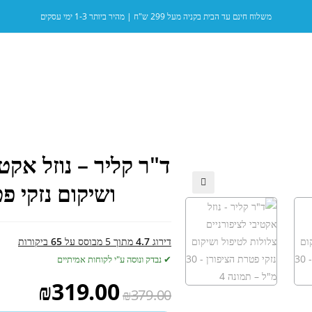
משלוח חינם עד הבית בקניה מעל 299 ש"ח | מהיר ביותר 1-3 ימי עסקים
ד"ר קליר – נוזל אקטי
ושיקום נזקי פטרת
🔍
דירוג
4.7
מתוך 5 מבוסס על
65
ביקורות
✔ נבדק ונוסה ע"י לקוחות אמיתיים
₪
319.00
₪
379.00