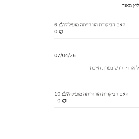
ליץ מאוד
ר
י
ך
האם הביקורת הזו הייתה מועילה?
6
פ
0
ר
ס
ו
ם
ת
07/04/26
א
ל אחרי חודש בערך. חייבת
ר
י
ך
פ
האם הביקורת הזו הייתה מועילה?
10
ר
0
ס
ו
ם