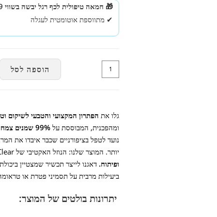
🎁 חמאה טיפולית לכף רגל יבשה בשווי 119 ₪ מתנה
✔ מתווספת אוטומטית לעגלה
הוספה לסל
גלו את
הפתרון המקצועי והטבעי לשיקום וטי
ומהפכנית, המבוססת על
99% שמנים צמחיים ואקטיביים טבעיים
נועד לטפל בציפורניים שכבר איבדו את המרא
יותר. המוצר שלנו: הנוזל האקטיבי של Dr Clear (סימן מסחרי רשום), הינו תוצאה של
ופיתוח.
דאגנו לייצר תכשיר שמצטיין ביכולת 
ביעילות מרבית על תסמיני פטרת או טראומה 
יתרונות בולטים של המוצר: