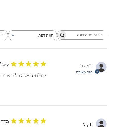
כול
חוות דעת
ח
כל חוות הדעת
י
פ
ו
ש
קיבל
רונית מ.
ח
קונה מאומת
ו
קיבלתי המלצה על הטיפות או
ו
ת
ד
ע
ת
מדהי
My K.