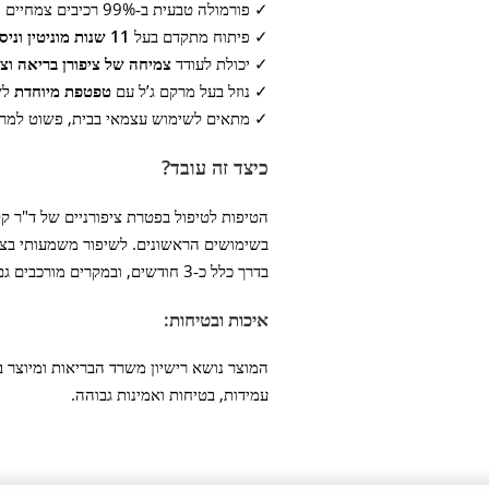
✓ פורמולה טבעית ב‑99% רכיבים צמחיים – לשיפור מראה הציפורניים והגנה על העור סביבן.
✓ פיתוח מתקדם בעל
11 שנות מוניטין וניסיון טיפולי
✓ יכולת לעודד
צמיחה של ציפורן בריאה וצ
✓ נוזל בעל מרקם ג’ל עם
טפטפת מיוחדת
לשי
✓ מתאים לשימוש עצמאי בבית, פשוט למרוח
כיצד זה עובד?
הטיפות לטיפול בפטרת ציפורניים של ד"ר קלי
בשימושים הראשונים. לשיפור משמעותי בציפ
בדרך כלל כ‑3 חודשים, ובמקרים מורכבים גם מעט יותר.
איכות ובטיחות:
עמידות, בטיחות ואמינות גבוהה.