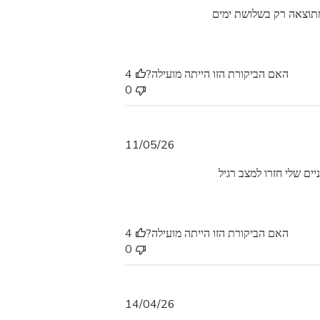
א
 מתוצאה רק בשלושת ימים
ר
י
ך
פ
האם הביקורת הזו הייתה מועילה?
4
ר
0
ס
ו
ם
ת
11/05/26
א
ים שלי חזרו למצב רגיל
ר
י
ך
פ
האם הביקורת הזו הייתה מועילה?
4
ר
0
ס
ו
ם
ת
14/04/26
א