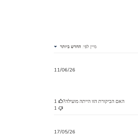
מיין לפי
:
החדש ביותר
ת
11/06/26
א
ר
י
ך
האם הביקורת הזו הייתה מועילה?
1
פ
1
ר
ס
ו
ם
ת
17/05/26