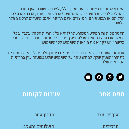
המידע המפורט באתר זה הינו מידע כללי, לצרכי העשרה. אין המדובר
בהמלצה לרכישת מוצר כלשהו המוצג ו/או משווק באתר, או בהצהרה לגבי
יעילותם או תכונותיהם. המוצרים אינם תרופה ואינם מיועדים לרפא מחלה
כלשהי.
ההסתמכות על המידע המפורט להלן היא על אחריות הקורא בלבד. בכל
שאלה או בעיה רפואית יש להתייעץ עם רופא מוסמך טרם שימוש במוצר
כלשהו. יש לקרוא את הוראות השימוש לפי השימוש.
אתר זה משתמש בעוגיות בכדי לשפר את ביקורך ולספק לך מידע המותאם
לתחומי העניין שלך. למידע נוסף על השימוש שלנו בעוגיות עיין במדיניות
הפרטיות שלנו
מפת אתר
שירות לקוחות
איך זה עובד
תקנון אתר
מרכיבים
משלוחים ומעקב