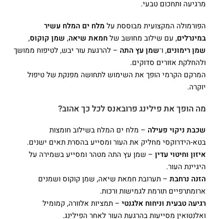
מרגיעה ותחכום טבעי.
הפורמולה המקצועית מבוססת על
מלח ים המלח עשיר
במינרלים
, עם שילוב מחושב של
חמאת שיאה
,
שמן קוקוס
,
שמן רימונים
, ו־
שמן עץ התה
– להרגעת עור יבש, לטיפוח ממושך
ולהחלקת אזורים סדוקים.
המרקם הקרמי הופך את השימוש לתחושה מפנקת של טיפול
יוקרה.
מה הופך את פילינג פרובאנס לכל כך אהוב?
שכבת ניקוי פעילה
– מלח ים המלח בשילוב חומצות
בטא-הידרוקסי מחליק את העור ומסייע בהסרת תאים ישנים.
איזון וחיטוי עדין
– שמן עץ התה מטהר ומסייע בשמירה על
היגיינת העור.
הזנה נרחבת
– תערובת חמאת שיאה, שמן קוקוס ושמנים
ארומתרפיים תורמת לגמישות ורכות.
רגיעה טבעית וניחוח אלגנטי
– תמציות אלוורה, קמומיל
ואלנטואין מסייעות בהרגעת העור לאחר הפילינג.